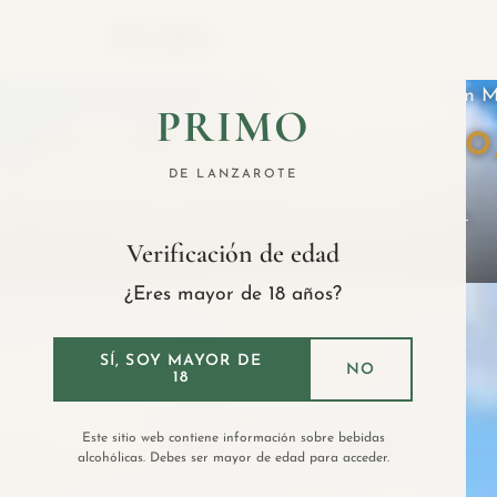
El original vermut elaborado en Canarias con M
PRIMO
VOLCÁNICO, ATLÁNTICO
DE LANZAROTE
Descubre nuestros vermuts
Verificación de edad
¿Eres mayor de 18 años?
SÍ, SOY MAYOR DE
NO
18
Este sitio web contiene información sobre bebidas
alcohólicas. Debes ser mayor de edad para acceder.