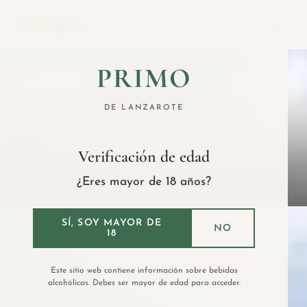
CONTACTO
El original vermut elaborado en Canarias con
PRIMO
Malvasía Volcánica
VOLCÁNICO, ATLÁNTICO,
DE LANZAROTE
CANARIO
Verificación de edad
Descubre nuestros vermuts
¿Eres mayor de 18 años?
SÍ, SOY MAYOR DE
NO
18
Este sitio web contiene información sobre bebidas
alcohólicas. Debes ser mayor de edad para acceder.